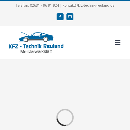
Zum
Telefon: 02631 - 96 91 924 | kontakt@kfz-technik-reuland.de
Inhalt
facebook
E-
springen
Mail
Laden...