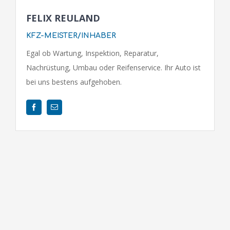
FELIX REULAND
KFZ-MEISTER/INHABER
Egal ob Wartung, Inspektion, Reparatur,
Nachrüstung, Umbau oder Reifenservice. Ihr Auto ist
bei uns bestens aufgehoben.
SIE HABEN FRAGEN? RUFEN SIE UNS AN +49(0)2631 – 96
91 924